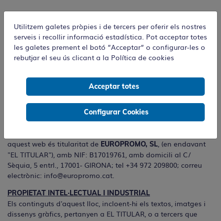
Utilitzem galetes pròpies i de tercers per oferir els nostres
serveis i recollir informació estadística. Pot acceptar totes
les galetes prement el botó ”Acceptar” o configurar-les o
rebutjar el seu ús clicant a la
Política de cookies
Avís legal
Acceptar totes
AVÍS LEGAL
Configurar Cookies
De conformitat amb la Llei 34/2002, de Serveis de la Societat
de la Informació i de Comerç Electrònic, l’informem que
aquest web és titularitat de
, (en endavant
EUROPROMO, SL
"EL TITULAR"), amb NIF: B17019761, amb domicili al C/
Sèquia, 5 entrl., 17001- GIRONA; tel +34 972 209800; correu
electrònic:
info@europromo.cat
.
PROPIETAT INTEL·LECTUAL I INDUSTRIAL
Els continguts d'aquest lloc, incloent-hi els textos, imatges i
dissenys gràfics, pertanyen a EL TITULAR, o a tercers que