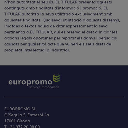
n’han autoritzat el seu ús. EL TITULAR presenta aquests
continguts amb finalitats d'informació i promoció. EL
TITULAR autoritza la seva utilització exclusivament amb
aquestes finalitats. Qualsevol utilització d'aquests dissenys,
imatges o textos haurà de citar expressament la seva
pertinença a EL TITULAR, qui es reserva el dret a iniciar les
accions legals oportunes per reparar els danys i perjudicis
causats per qualsevol acte que vulneri els seus drets de
propietat intel·lectual o industrial.
EUROPROMO SL
C/Sèquia 5, Entresòl 4a
17001 Girona
T +34 972 20 98 00